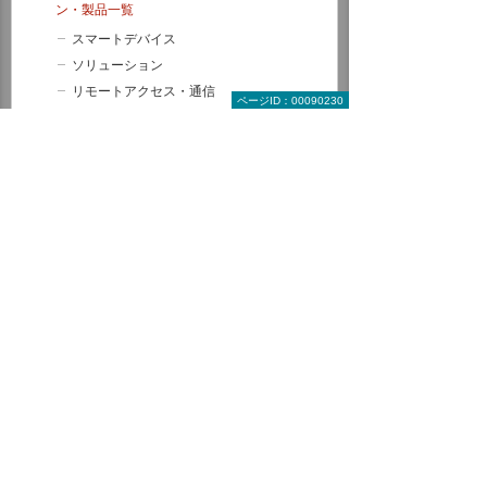
ン・製品一覧
スマートデバイス
ソリューション
リモートアクセス・通信
ページID：00090230
セキュリティ
モバイルデバイス管理・運用
サービス＆サポート
セキュリティ
バックアップ・災害対策（BCP）
サーバー活用
複合機・コピー機活用
文書管理・電子契約・ペーパーレス
情報共有・会議システム
通信・ネットワーク
データ分析・活用
ERP・基幹業務・業務管理
CAD・PLM（設計支援・管理ツール）