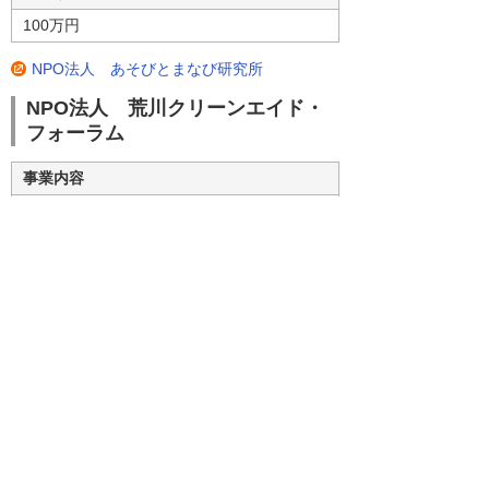
100万円
NPO法人 あそびとまなび研究所
NPO法人 荒川クリーンエイド・
フォーラム
事業内容
海洋プラアクセサリaid toで海洋ごみ問題を
新たな層へ広げるプロジェクト
実施場所
荒川河川敷（埼玉県～東京都）、全国
支援額
100万円
NPO法人 荒川クリーンエイド・フォーラム
ナビゲーションメニュー