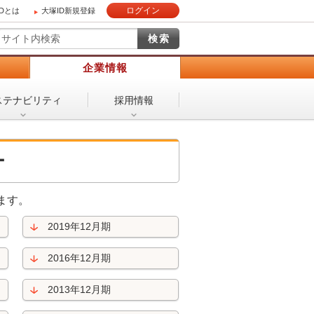
ログイン
IDとは
大塚ID新規登録
）
企業情報
ステナビリティ
採用情報
ー
ます。
2019年12月期
2016年12月期
2013年12月期