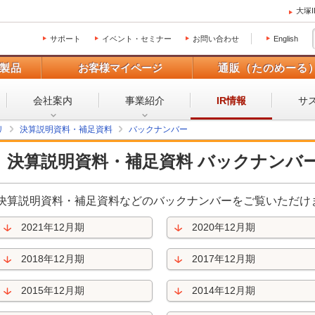
大塚
サポート
イベント・セミナー
お問い合わせ
English
製品
お客様マイページ
通販（たのめーる
会社案内
事業紹介
サ
IR情報
リ
決算説明資料・補足資料
バックナンバー
決算説明資料・補足資料 バックナンバ
決算説明資料・補足資料などのバックナンバーをご覧いただけ
2021年12月期
2020年12月期
2018年12月期
2017年12月期
2015年12月期
2014年12月期