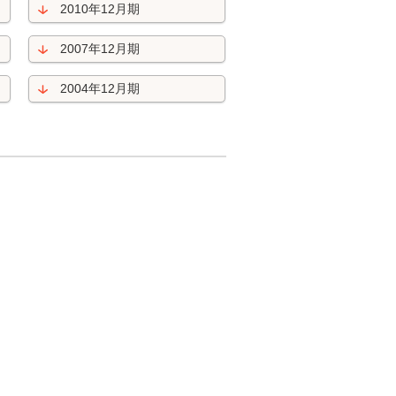
2010年12月期
2007年12月期
2004年12月期