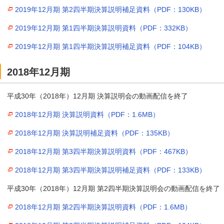
2019年12月期 第2四半期決算説明補足資料（PDF：130KB）
2019年12月期 第1四半期決算説明資料（PDF：332KB）
2019年12月期 第1四半期決算説明補足資料（PDF：104KB）
2018年12月期
平成30年（2018年）12月期 決算説明会の動画配信を終了
2018年12月期 決算説明資料（PDF：1.6MB）
2018年12月期 決算説明補足資料（PDF：135KB）
2018年12月期 第3四半期決算説明資料（PDF：467KB）
2018年12月期 第3四半期決算説明補足資料（PDF：133KB）
平成30年（2018年）12月期 第2四半期決算説明会の動画配信を終了
2018年12月期 第2四半期決算説明資料（PDF：1.6MB）