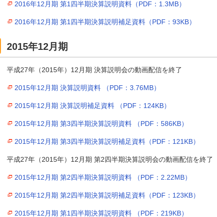
2016年12月期 第1四半期決算説明資料（PDF：1.3MB）
2016年12月期 第1四半期決算説明補足資料（PDF：93KB）
2015年12月期
平成27年（2015年）12月期 決算説明会の動画配信を終了
2015年12月期 決算説明資料 （PDF：3.76MB）
2015年12月期 決算説明補足資料 （PDF：124KB）
2015年12月期 第3四半期決算説明資料 （PDF：586KB）
2015年12月期 第3四半期決算説明補足資料（PDF：121KB）
平成27年（2015年）12月期 第2四半期決算説明会の動画配信を終了
2015年12月期 第2四半期決算説明資料 （PDF：2.22MB）
2015年12月期 第2四半期決算説明補足資料（PDF：123KB）
2015年12月期 第1四半期決算説明資料 （PDF：219KB）