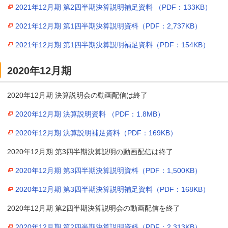
2021年12月期 第2四半期決算説明補足資料 （PDF：133KB）
2021年12月期 第1四半期決算説明資料（PDF：2,737KB）
2021年12月期 第1四半期決算説明補足資料（PDF：154KB）
2020年12月期
2020年12月期 決算説明会の動画配信は終了
2020年12月期 決算説明資料 （PDF：1.8MB）
2020年12月期 決算説明補足資料（PDF：169KB）
2020年12月期 第3四半期決算説明の動画配信は終了
2020年12月期 第3四半期決算説明資料（PDF：1,500KB）
2020年12月期 第3四半期決算説明補足資料（PDF：168KB）
2020年12月期 第2四半期決算説明会の動画配信を終了
2020年12月期 第2四半期決算説明資料（PDF：2,313KB）