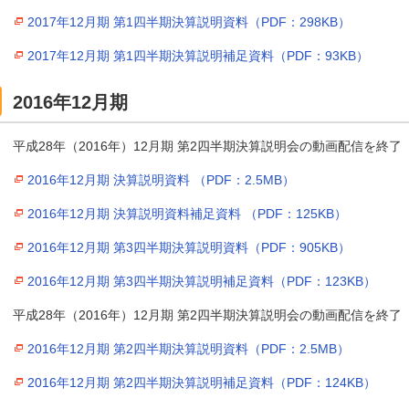
2017年12月期 第1四半期決算説明資料（PDF：298KB）
2017年12月期 第1四半期決算説明補足資料（PDF：93KB）
2016年12月期
平成28年（2016年）12月期 第2四半期決算説明会の動画配信を終了
2016年12月期 決算説明資料 （PDF：2.5MB）
2016年12月期 決算説明資料補足資料 （PDF：125KB）
2016年12月期 第3四半期決算説明資料（PDF：905KB）
2016年12月期 第3四半期決算説明補足資料（PDF：123KB）
平成28年（2016年）12月期 第2四半期決算説明会の動画配信を終了
2016年12月期 第2四半期決算説明資料（PDF：2.5MB）
2016年12月期 第2四半期決算説明補足資料（PDF：124KB）