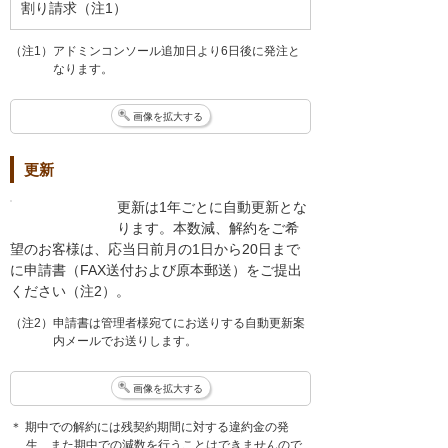
割り請求（注1）
（注1）アドミンコンソール追加日より6日後に発注と
なります。
画像を拡大する
更新
更新は1年ごとに自動更新とな
ります。本数減、解約をご希
望のお客様は、応当日前月の1日から20日まで
に申請書（FAX送付および原本郵送）をご提出
ください（注2）。
（注2）申請書は管理者様宛てにお送りする自動更新案
内メールでお送りします。
画像を拡大する
＊ 期中での解約には残契約期間に対する違約金の発
生、また期中での減数を行うことはできませんので