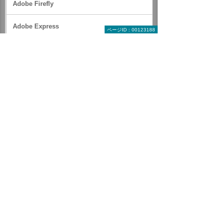
Adobe Firefly
Adobe Express
ページID：00123188
Acrobat Studio
Adobe Acrobat
Acrobat AI アシスタント
Acrobat Sign
Adobe プレミアムテレホンサポート（グルー
プ版）
PDF活用レシピ
動画で分かりやすく！ Adobe製品
場所を選ばず署名ができる！ Adobe Signノウハ