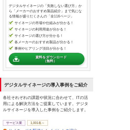
デジタルサイネージの「失敗しない選び方」か
導入先の例としては、人が集まるところに
ら「メーカーのおすすめ製品紹介」まで気にな
なります。オフィス内、会議室、ショール
る情報が盛りだくさんの「全116ページ」
ームや商談スペースはもちろんのこと、学
サイネージの市場や仕組みが分かる！
校などにも設置すると親御さんも安心で
サイネージの利用用途が分かる！
す。そのほか工場など様々なところに設置
サイネージの選び方が分かる！
する意味があるでしょう。大型ディスプレ
各メーカーのおすすめ製品が分かる！
イにデータを表示することにより、飲食店
事例やヒアリング項目が分かる！
やショッピングセンターなどでは来客者に
資料をダウンロード
安心感を与えることができます。デジタル
（無料）
サイネージに取り込むことによりCO2濃度
の表示、注意喚起などの電子ポスターと併
用すればよりインパクトがある告知をする
ことができます。それではデジタルサイネ
デジタルサイネージの導入事例をご紹介
ージに取り込むイメージをご覧いただきま
す。
各社それぞれの課題や状況に合わせて、ITの活
用による解決方法をご提案しています。デジタ
ルサイネージを導入した事例をご紹介します。
はい、本日はこちらにCO2センサーを活用
したデジタルサイネージの運用についてご
サービス業
1,001名～
紹介します。感染予防には、こまめに換気