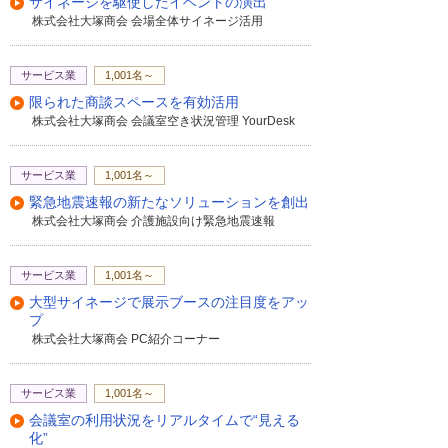
サイネージを駆使したイベントの演出
することが重要だと言われていますが、い
株式会社大塚商会 会場全体サイネージ活用
つ、どのくらい換気をすれば良いかわから
ないという声をよく耳にします。CO2セン
サーなら室内のCO2濃度を数字で「見える
サービス業
1,001名～
化」することができます。
限られた商談スペースを有効活用
こちらにあるCO2センサー「CO2れんら
株式会社大塚商会 会議室空き状況管理 YourDesk
君」とデジタルサイネージ専用再生装置デ
ジサインSTBを社内ネットワークに接続しま
す。
サービス業
1,001名～
緊急地震速報の新たなソリューションを創出
株式会社大塚商会 介護施設向け緊急地震速報
予めCO2センサーのモニター画面を表示す
るようにデジサイン管理システムから番組
設定を行っておきます。これにより、この
サービス業
1,001名～
ようにCO2センサーのモニター画面をデジ
大型サイネージで展示ブースの注目度をアッ
タルサイネージ上に表示することができま
プ
す。また、感染予防を呼びかける注意喚起
株式会社大塚商会 PC紹介コーナー
コンテンツと切り替えて、交互に表示する
ことで効果的に運用頂くことができます。
サービス業
1,001名～
以上、CO2センサーを活用したデジタルサ
イネージの運用についてのご紹介でした。
会議室の利用状況をリアルタイムで“見える
化”