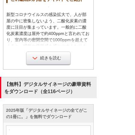
新型コロナウイルスの感染拡大で、人が部
屋の中に密集しないよう、二酸化炭素の濃
度に注目が集まっています。一般的に二酸
化炭素濃度は屋外で約400ppmと言われてお
り、室内等の密閉空間で1000ppmを超えて
くると、眠気や疲労感を感じやすくなりま
す。さらに高い濃度の環境下では倦怠感、
続きを読む
頭痛、耳鳴り、息苦しさ等の症状が現れる
こともあります。
そこで、二酸化炭素の計測機器のCO2れん
【無料】デジタルサイネージの豪華資料
ら君の紹介をします。CO2れんら君は、二
をダウンロード（全116ページ）
酸化炭素濃度を計測表示して通知する機器
です。CO2れんら君の機能を弊社独自の技
術を使い、CO2濃度を表示させることで、
2025年版「デジタルサイネージの全てがこ
オフィスのスペース有効活用できます。
の1冊に。」を無料でダウンロード
CO2濃度が確認できる環境づくりで従業員
も安心して働けます。