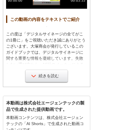
この動画の内容をテキストでご紹介
この度は「デジタルサイネージの全てがこ
の1冊に」をご視聴いただき誠にありがとう
ございます。大塚商会が発行しているこの
ガイドブックでは、デジタルサイネージに
関する重要な情報を凝縮しています。失敗
しない選び方から、16社のメーカーによる
オススメ製品紹介まで、全116ページにわた
続きを読む
って詳細に解説されています。
また、導入前のヒアリングシートも付属し
ており、初めて導入されるお客様でも安心
してご検討いただけます。
本動画は株式会社エージェンテックの製
品で生成された提供動画です。
病院やクリニックでは、デジタルサイネー
本動画コンテンツは、株式会社エージェン
ジが患者への情報提供に大きく貢献してい
テックの「AI Shorts」で生成された動画コ
ます。受付での案内や待ち時間の短縮、診
ンテンツです。