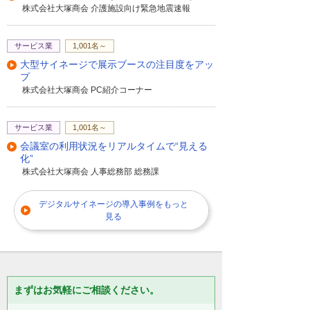
す。
株式会社大塚商会 介護施設向け緊急地震速報
このページでは、デジタルサイネージに関
サービス業
1,001名～
するヒアリングシートの紹介となります。
大型サイネージで展示ブースの注目度をアッ
顧客情報や設置場所、ディスプレイのサイ
プ
ズ表示、コンテンツなど、詳細な要件を確
株式会社大塚商会 PC紹介コーナー
認するための項目が網羅されています。
これによりお客様のニーズに合わせた最適
サービス業
1,001名～
なソリューションを提供することが可能で
会議室の利用状況をリアルタイムで“見える
す。また、使用目的や運用方法についても
化”
具体的な選択肢が示されており、導入後の
株式会社大塚商会 人事総務部 総務課
運用を円滑に進めるための計画作成を支援
します。このような詳細なヒアリングは、
デジタルサイネージの導入事例をもっと
デジタルサイネージの効果を高めるために
見る
重要なステップとなります。
ここまでご視聴いただきありがとうござい
ました。この動画では116ページを短くまと
まずはお気軽にご相談ください。
めておりますが、詳細についてはぜひガイ