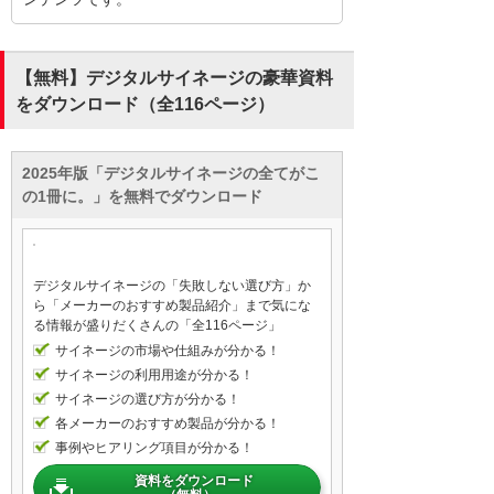
療内容の紹介など多様な用途で活用されて
おり、患者の利便性を向上させています。
また、大塚商会の広告宣伝部では、クラウ
【無料】デジタルサイネージの豪華資料
ド管理を活用し、PR映像の更新から配信ス
をダウンロード（全116ページ）
ケジュールまで一元管理を実現しました。
これによりコンテンツ管理の手間が大幅に
削減され、効率的な運用が可能となってい
2025年版「デジタルサイネージの全てがこ
ます。このような事例は、デジタルサイネ
の1冊に。」を無料でダウンロード
ージがもたらす業務効率化と顧客満足度向
上の可能性を示しています。
デジタルサイネージの「失敗しない選び方」か
デジタルサイネージは、スタンドアロンタ
ら「メーカーのおすすめ製品紹介」まで気にな
イプ、ネットワークタイプ、インタラクテ
る情報が盛りだくさんの「全116ページ」
ィブタイプの3種類に分類されます。スタン
サイネージの市場や仕組みが分かる！
ドアロンタイプは、作成したコンテンツを
サイネージの利用用途が分かる！
メモリーから直接コンテンツを再生し、ネ
サイネージの選び方が分かる！
ットワークタイプはクラウド経由で複数の
各メーカーのおすすめ製品が分かる！
ディスプレイに配信可能です。インタラク
事例やヒアリング項目が分かる！
ティブタイプは、ユーザーとの双方向の操
資料をダウンロード
作が可能です。スタンドアロンタイプは簡