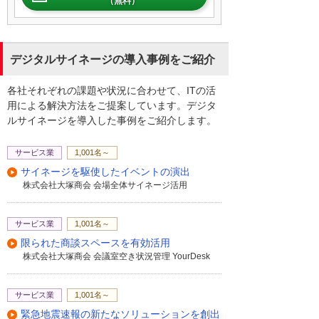
（無料）
単で低コストですが、コンテンツ更新には
手間がかかります。
一方、ネットワーク型は一括管理が可能で
デジタルサイネージの導入事例をご紹介
効率的ですが、初期設定や運用に専門知識
が必要です。これらの違いを理解し、目的
各社それぞれの課題や状況に合わせて、ITの活
に応じた選択が重要です。
用による解決方法をご提案しています。デジタ
ルサイネージを導入した事例をご紹介します。
このページでは、大塚商会が提供するデジ
タルサイネージの具体例とその活用事例を
サービス業
1,001名～
紹介しています。オフィスや工場、倉庫向
サイネージを駆使したイベントの演出
けにカスタマイズされたオリジナルコンテ
株式会社大塚商会 会場全体サイネージ活用
ンツが多数掲載されており、それぞれの用
途に応じた効果的なメッセージ伝達が可能
です。
サービス業
1,001名～
限られた商談スペースを有効活用
また、実際の導入事例として、展示会での
株式会社大塚商会 会議室空き状況管理 YourDesk
体験やコンセプトギャラリーでの施策が紹
介されています。これらはデジタルサイネ
ージの多様な活用方法を示し、企業におけ
サービス業
1,001名～
る情報発信の新しいカタチを提案していま
緊急地震速報の新たなソリューションを創出