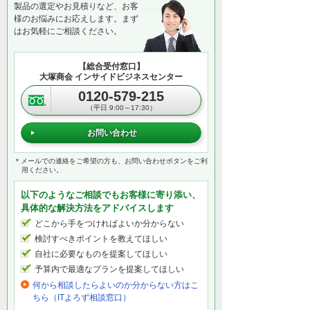
ドブックをご活用ください。また、サイネ
製品の選定やお見積りなど、お客
ージ導入に向けて大塚商会が全面的にサポ
様のお悩みにお応えします。まず
ートいたしますので、何なりとお問い合わ
はお気軽にご相談ください。
せください。
【総合受付窓口】
大塚商会 インサイドビジネスセンター
0120-579-215
（平日 9:00～17:30）
お問い合わせ
＊メールでの連絡をご希望の方も、お問い合わせボタンをご利
用ください。
以下のようなご相談でもお客様に寄り添い、
具体的な解決方法をアドバイスします
どこから手をつければよいか分からない
検討すべきポイントを教えてほしい
自社に必要なものを提案してほしい
予算内で最適なプランを提案してほしい
何から相談したらよいのか分からない方はこ
ちら（ITよろず相談窓口）