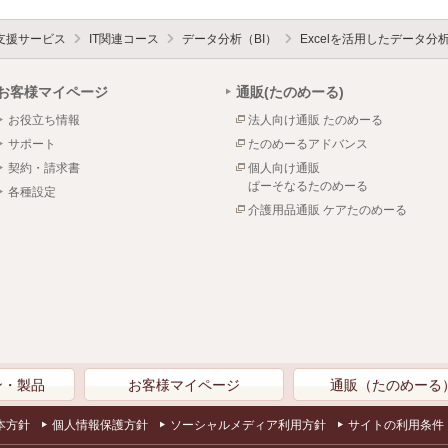
支援サービス
IT関連コース
データ分析（BI）
Excelを活用したデータ分
お客様マイページ
通販(たのめーる)
お役立ち情報
法人向け通販 たのめーる
サポート
たのめーるアドバンス
契約・請求書
個人向け通販
ぱーそなるたのめーる
各種設定
介護用品通販 ケアたのめーる
ン・製品
お客様マイページ
通販（たのめーる
本方針
個人情報保護方針
ソーシャルメディア利用方針
サイトの利用条件