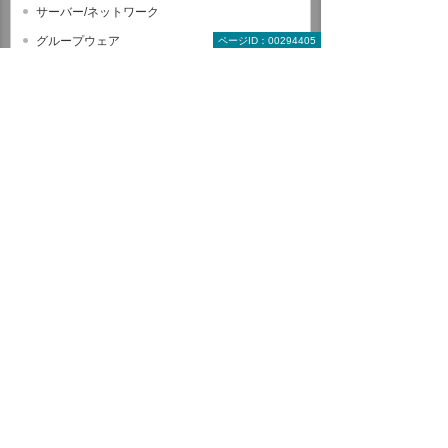
サーバー/ネットワーク
グループウェア
ページID：00294405
情報セキュリティ
CAD関連コース
ヒューマンスキル関連コース
全コース一覧から探す
受講形式で探す教育コース
来場型コース
オンラインコース
動画配信コース
開催形式で探す教育コース