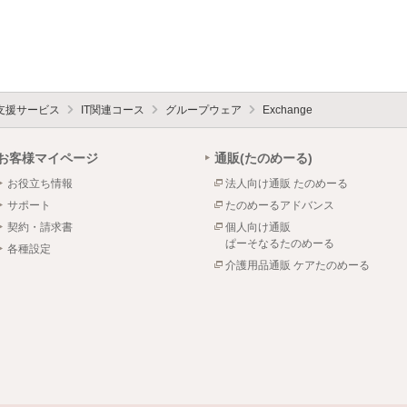
支援サービス
IT関連コース
グループウェア
Exchange
お客様マイページ
通販(たのめーる)
お役立ち情報
法人向け通販 たのめーる
サポート
たのめーるアドバンス
契約・請求書
個人向け通販
ぱーそなるたのめーる
各種設定
介護用品通販 ケアたのめーる