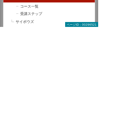
コース一覧
受講ステップ
サイボウズ
ページID：00296521
eValue V ＋ Air
LINE WORKS
情報セキュリティ
CAD関連コース
ヒューマンスキル関連コース
全コース一覧から探す
受講形式で探す教育コース
来場型コース
オンラインコース