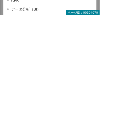
RPA
データ分析（BI）
ページID：00304970
サーバー/ネットワーク
グループウェア
SharePoint
コース一覧
受講ステップ
サイボウズ
eValue V ＋ Air
LINE WORKS
情報セキュリティ
CAD関連コース
ヒューマンスキル関連コース
全コース一覧から探す