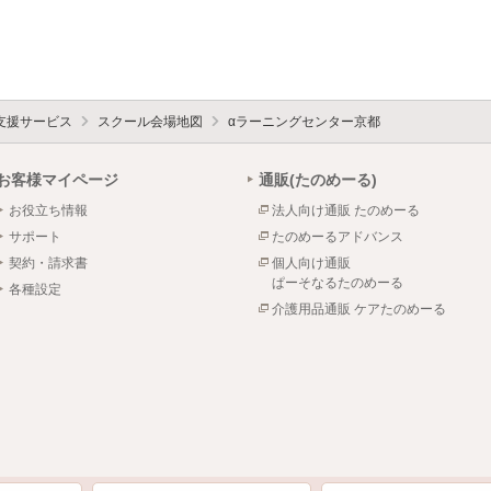
支援サービス
スクール会場地図
αラーニングセンター京都
お客様マイページ
通販(たのめーる)
お役立ち情報
法人向け通販 たのめーる
サポート
たのめーるアドバンス
契約・請求書
個人向け通販
ぱーそなるたのめーる
各種設定
介護用品通販 ケアたのめーる