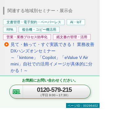
関連する地域別セミナー・展示会
文書管理・電子契約・ペーパーレス
AI・IoT
RPA
複合機・コピー機活用
営業・業務プロセス効率化
紙文書の管理・活用
見て・触って・すぐ実践できる！ 業務改善
DXハンズオンセミナー
～「kintone」「Copilot」「eValue V Air
mini」自社での活用イメージが具体的に分
かる！～
東京都・豊島区
お気軽にお問い合わせください。
2026年 8月19日(水) 10:30～16:00
0120-579-215
（平日 9:00～17:30）
セキュリティ
複合機・コピー機活用
ページID：00296402
情報共有・会議システム
ネットワーク環境の構築・改善
業務データの活用
kintoneハンズオンセミナー＆オフィスツア
ー
～kintoneの実機を体験！ ＆実際のオフィス