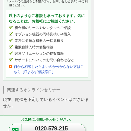
＊メールでの連絡をご希望の方も、お問い合わせボタンをご利
用ください。
以下のようなご相談も承っております。気に
なることは、お気軽にご相談ください。
複合機のリースやレンタルのご相談
オプション機器の同時見積りや購入
業務に必須な機器の一括見積り
複数台購入時の価格相談
関連ソリューションの提案依頼
サポートについてのお問い合わせなど
何から相談したらよいのか分からない方はこ
ちら（ITよろず相談窓口）
関連するオンラインセミナー
現在、開催を予定しているイベントはございま
せん。
関連する地域別セミナー・展示会
お気軽にお問い合わせください。
0120-579-215
文書管理・電子契約・ペーパーレス
AI・IoT