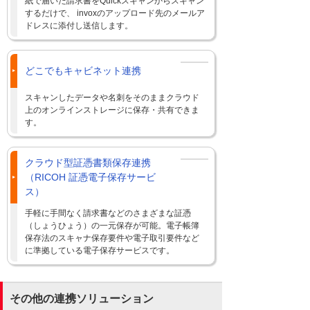
紙で届いた請求書をQuickスキャンからスキャン
するだけで、 invoxのアップロード先のメールア
ドレスに添付し送信します。
どこでもキャビネット連携
スキャンしたデータや名刺をそのままクラウド
上のオンラインストレージに保存・共有できま
す。
クラウド型証憑書類保存連携
（RICOH 証憑電子保存サービ
ス）
手軽に手間なく請求書などのさまざまな証憑
（しょうひょう）の一元保存が可能。電子帳簿
保存法のスキャナ保存要件や電子取引要件など
に準拠している電子保存サービスです。
その他の連携ソリューション