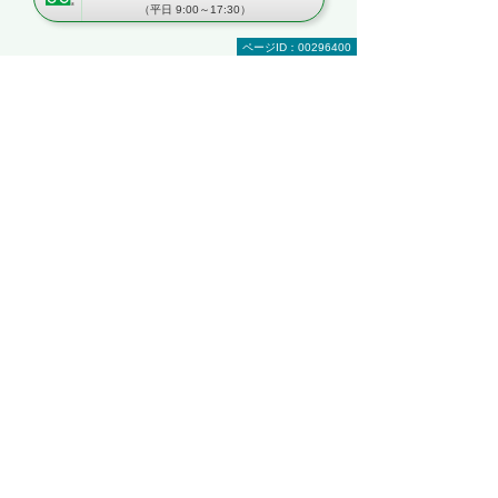
（平日 9:00～17:30）
RPA
複合機・コピー機活用
営業・業務プロセス効率化
紙文書の管理・活用
ページID：00296400
見て・触って・すぐ実践できる！ 業務改善
DXハンズオンセミナー
～「kintone」「Copilot」「eValue V Air
mini」自社での活用イメージが具体的に分
かる！～
東京都・豊島区
2026年 8月19日(水) 10:30～16:00
セキュリティ
複合機・コピー機活用
情報共有・会議システム
ネットワーク環境の構築・改善
業務データの活用
kintoneハンズオンセミナー＆オフィスツア
ー
～kintoneの実機を体験！ ＆実際のオフィス
をツアー形式でご案内～
埼玉県・さいたま市
2026年 8月25日(火) 10:00～16:30