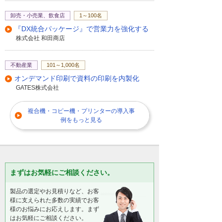
まずは実際の書類で認識精度をお試しにな
卸売・小売業、飲食店
1～100名
ってみませんか？ 「Quickスキャン Plus」
で面倒な入力業務を一気に効率化！大塚商
『DX統合パッケージ』で営業力を強化する
会にご相談ください。
株式会社 和田商店
不動産業
101～1,000名
オンデマンド印刷で資料の印刷を内製化
GATES株式会社
複合機・コピー機・プリンターの導入事
例をもっと見る
まずはお気軽にご相談ください。
製品の選定やお見積りなど、お客
様に支えられた多数の実績でお客
様のお悩みにお応えします。まず
はお気軽にご相談ください。