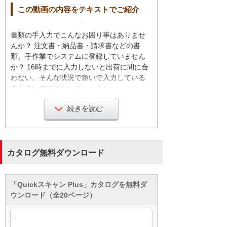
この動画の内容をテキストでご紹介
書類の手入力でこんなお困り事はありませ
んか？ 注文書・納品書・請求書などの書
類、手作業でシステムに登録していません
か？ 16時までに入力しないと出荷に間に合
わない。そんな状況で急いで入力している
方も多いのではないでしょうか。
続きを読む
この手間のかかる入力業務をAIの力で解決し
ます。書類をスキャンするだけでAI-OCRが
自動でデータ化。
カタログ無料ダウンロード
人の作業は読み取り結果を確認するだけに
なり、手入力にかかっていた時間と手間を
「Quickスキャン Plus」カタログを無料ダ
削減できます。
ウンロード（全20ページ）
従来のOCRは読み取り位置の指定がいるた