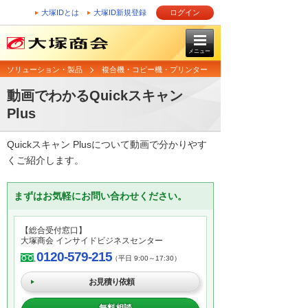
大塚IDとは
大塚ID新規登録
ログイン
メニュー
ソリューション・製品
複合機・コピー機・プリンター
動画でわかるQuickスキャン
Plus
Quickスキャン Plusについて動画で分かりやす
くご紹介します。
まずはお気軽にお問い合わせください。
【総合受付窓口】
大塚商会 インサイドビジネスセンター
0120-579-215
（平日 9:00～17:30）
お見積り依頼
無料相談