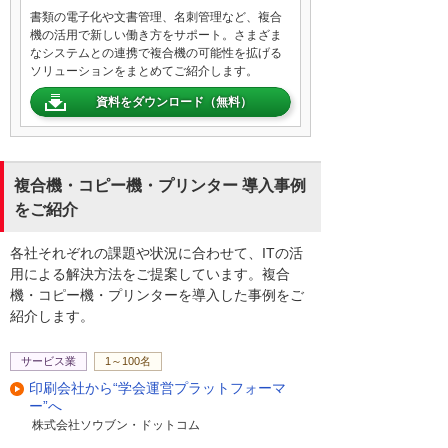
め、取引先ごとなどに設定が必要ですが、
書類の電子化や文書管理、名刺管理など、複合
AI-OCRなら必要な項目を自動で判別、細か
機の活用で新しい働き方をサポート。さまざま
い設定は必要ありません。申込書や履歴書
なシステムとの連携で複合機の可能性を拡げる
ソリューションをまとめてご紹介します。
など、手書きの書類も取り込めます。
資料をダウンロード（無料）
商品コードなどの不足項目を登録済みのマ
スター情報から自動で付与したり、CSVや
PDF形式で出力し、受注管理などのシステ
複合機・コピー機・プリンター 導入事例
ムとの連携や電子帳簿保存法にも対応が可
をご紹介
能です。CSV形式は出力内容をカスタマイ
ズできるため、お使いのシステムに合わせ
各社それぞれの課題や状況に合わせて、ITの活
て取り込み可能なファイルを生成できま
用による解決方法をご提案しています。複合
す。
機・コピー機・プリンターを導入した事例をご
紹介します。
便利なAI-OCRを搭載した複合機アプリケー
ション「Quickスキャン Plus」。明細を読み
サービス業
1～100名
取るOCRは数万円のものが一般的ですが、
印刷会社から“学会運営プラットフォーマ
月額2,000円からご利用いただけます。
ー”へ
株式会社ソウブン・ドットコム