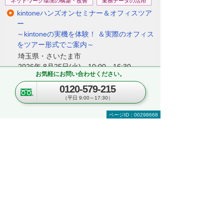
ネットワーク環境の構築・改善
業務データの活用
kintoneハンズオンセミナー＆オフィスツア
ー
～kintoneの実機を体験！ ＆実際のオフィス
をツアー形式でご案内～
埼玉県・さいたま市
2026年 8月25日(火) 10:00～16:30
お気軽にお問い合わせください。
0120-579-215
ナビゲーションメニュー
（平日 9:00～17:30）
複合機・コピー機・プリンター
ページID：00298668
製品・ソリューションを探す
製品一覧
ソフト・アプリケーション一覧
RICOH Scan Suite
リコー カンタン私書箱プリント AE2