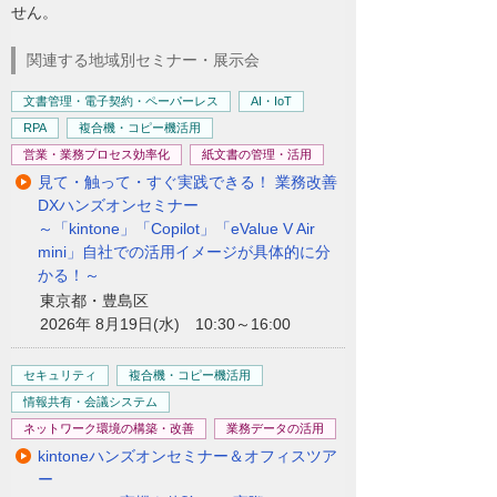
せん。
関連する地域別セミナー・展示会
文書管理・電子契約・ペーパーレス
AI・IoT
RPA
複合機・コピー機活用
営業・業務プロセス効率化
紙文書の管理・活用
見て・触って・すぐ実践できる！ 業務改善
DXハンズオンセミナー
～「kintone」「Copilot」「eValue V Air
mini」自社での活用イメージが具体的に分
かる！～
東京都・豊島区
2026年 8月19日(水) 10:30～16:00
セキュリティ
複合機・コピー機活用
情報共有・会議システム
ネットワーク環境の構築・改善
業務データの活用
kintoneハンズオンセミナー＆オフィスツア
ー