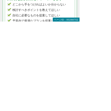
どこから手をつければよいか分からない
検討すべきポイントを教えてほしい
自社に必要なものを提案してほしい
ページID：00268702
予算内で最適なプランを提案してほしい
何から相談したらよいのか分からない方はこ
ちら（ITよろず相談窓口）
目的からコンサルティングを探す
上場したい
多忙な情報システム担当者の業務を改善し
たい
システムの導入を検討したい
コンサルティングサービスメニュー
内部統制支援
国際会計基準（IFRS）導入支援
業務改善・システム導入