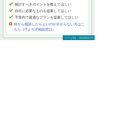
検討すべきポイントを教えてほしい
自社に必要なものを提案してほしい
予算内で最適なプランを提案してほしい
何から相談したらよいのか分からない方はこ
ちら（ITよろず相談窓口）
ページID：00293276
サーバー冗長化の具体的なソリューション・
製品
サーバーのサポート
サーバーの運用管理にまつわる悩みごとを解決しま
す。
その他の解決策
ハウジング
インターネットデータセンター(iDC)
キャンペーン