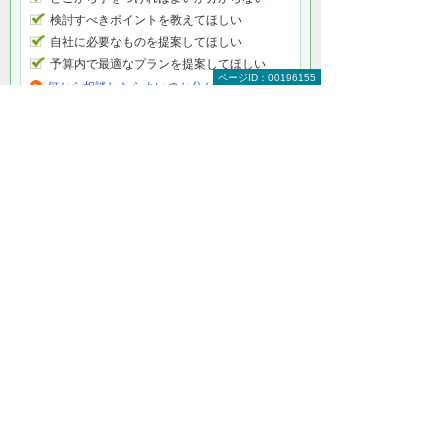
検討すべきポイントを教えてほしい
自社に必要なものを提案してほしい
予算内で最適なプランを提案してほしい
ページID：00196155
何から相談したらよいのか分からない方はこ
ちら（ITよろず相談窓口）
サーバー仮想化の具体的なソリューション・
製品
VMware vSphere
仮想化技術の草分け的存在VMware社のサーバー向け
製品を軸に、システムを構築します。
仮想化導入支援サービス
仮想化効果の事前検証や、仮想環境の構築のサポー
トを行います。
Hyper-V
Windows Server 2008 Hyper-Vを使用した仮想化ソ
リューションです。
その他の解決策