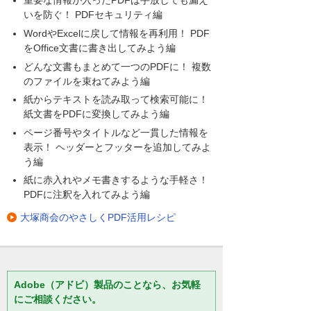
重要な情報が入ったPDFは手放しても漏え
いを防ぐ！ PDFセキュリティ編
WordやExcelに戻して情報を再利用！ PDF
をOffice文書に書き出してみよう編
どんな文書もまとめて一つのPDFに！ 複数
のファイルを束ねてみよう編
紙からテキストを読み取って検索可能に！
紙文書をPDFに変換してみよう編
ページ番号やタイトルなど一貫した情報を
表示！ ヘッダーとフッターを追加してみよ
う編
紙に赤入れやメモ書きするような手軽さ！
PDFに注釈を入れてみよう編
大塚商会のやさしくPDF活用レシピ
Adobe（アドビ）製品のことなら、お気軽
にご相談ください。