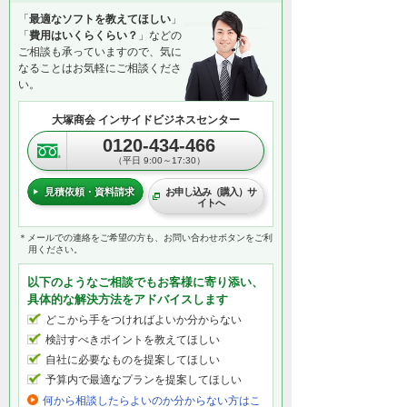
「
最適なソフトを教えてほしい
」
「
費用はいくらくらい？
」などの
ご相談も承っていますので、気に
なることはお気軽にご相談くださ
い。
大塚商会 インサイドビジネスセンター
0120-434-466
（平日 9:00～17:30）
見積依頼・資料請求
お申し込み（購入）サ
イトへ
＊メールでの連絡をご希望の方も、お問い合わせボタンをご利
用ください。
以下のようなご相談でもお客様に寄り添い、
具体的な解決方法をアドバイスします
どこから手をつければよいか分からない
検討すべきポイントを教えてほしい
自社に必要なものを提案してほしい
予算内で最適なプランを提案してほしい
何から相談したらよいのか分からない方はこ