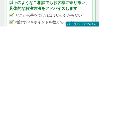
以下のようなご相談でもお客様に寄り添い、
具体的な解決方法をアドバイスします
どこから手をつければよいか分からない
検討すべきポイントを教えてほしい
ページID：00154196
自社に必要なものを提案してほしい
予算内で最適なプランを提案してほしい
何から相談したらよいのか分からない方はこ
ちら（ITよろず相談窓口）
Adobe（アドビ）製品をもっと知りたい
Adobe（アドビ）製品トップ
アドビ製品最新ニュース
Adobe（アドビ）のセミナー・イベント
動画で分かりやすく！ Adobe製品
アドビ製品のライセンスプログラム
Adobe（アドビ）のキャンペーン
アドビといえば、大塚商会