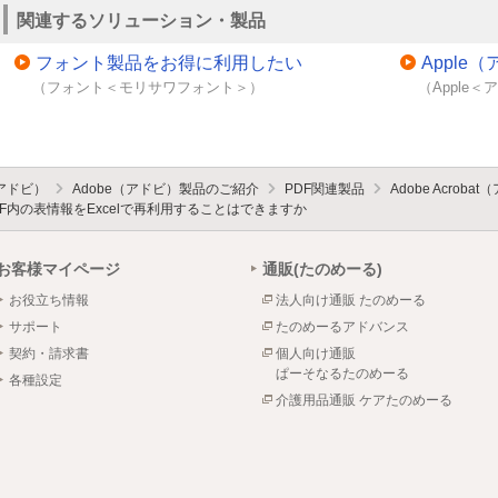
関連するソリューション・製品
フォント製品をお得に利用したい
Appl
（フォント＜モリサワフォント＞）
（Apple
（アドビ）
Adobe（アドビ）製品のご紹介
PDF関連製品
Adobe Acro
DF内の表情報をExcelで再利用することはできますか
お客様マイページ
通販(たのめーる)
お役立ち情報
法人向け通販 たのめーる
サポート
たのめーるアドバンス
契約・請求書
個人向け通販
ぱーそなるたのめーる
各種設定
介護用品通販 ケアたのめーる