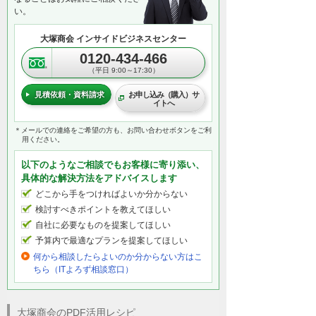
い。
大塚商会 インサイドビジネスセンター
0120-434-466
（平日 9:00～17:30）
見積依頼・資料請求
お申し込み（購入）サ
イトへ
＊メールでの連絡をご希望の方も、お問い合わせボタンをご利
用ください。
以下のようなご相談でもお客様に寄り添い、
具体的な解決方法をアドバイスします
どこから手をつければよいか分からない
検討すべきポイントを教えてほしい
自社に必要なものを提案してほしい
予算内で最適なプランを提案してほしい
何から相談したらよいのか分からない方はこ
ちら（ITよろず相談窓口）
大塚商会のPDF活用レシピ