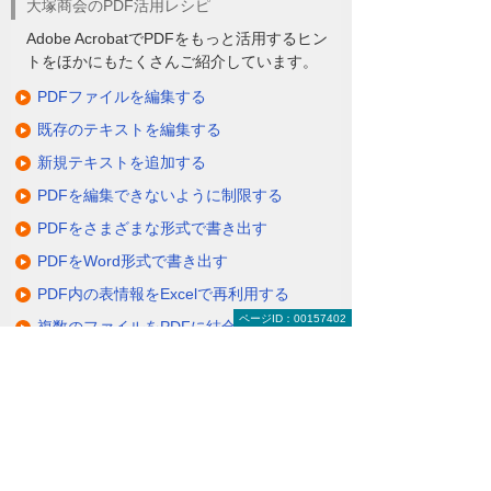
大塚商会のPDF活用レシピ
Adobe AcrobatでPDFをもっと活用するヒン
トをほかにもたくさんご紹介しています。
PDFファイルを編集する
既存のテキストを編集する
新規テキストを追加する
PDFを編集できないように制限する
PDFをさまざまな形式で書き出す
PDFをWord形式で書き出す
PDF内の表情報をExcelで再利用する
ページID：00157402
複数のファイルをPDFに結合する
PDFから特定のページだけを取り出す
紙文書をスキャンしてPDFに変換する
スキャン済み文書をPDFでテキストデータ
化する
PDFにヘッダーとフッターを追加する