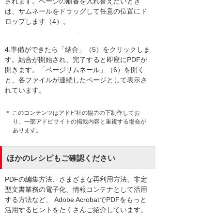
されます。ページの順番を入れ替えたいとき
は、サムネールをドラッグして任意の位置にド
ロップします（4）。
4.準備ができたら「結合」（5）をクリックしま
す。結合が開始され、完了すると即座にPDFが
開きます。「ページサムネール」（6）を開く
と、各ファイルが連続したページとして表示さ
れています。
＊ このコンテンツはアドビ社の協力の下制作してお
り、一部アドビサイトの掲載内容と重複する場合が
あります。
ほかのレシピもご確認ください
PDFの編集方法、さまざまな再利用方法、非定
型文書業務の電子化、情報コンテナとして活用
する方法など、 Adobe AcrobatでPDFをもっと
活用するヒントをたくさんご紹介しています。