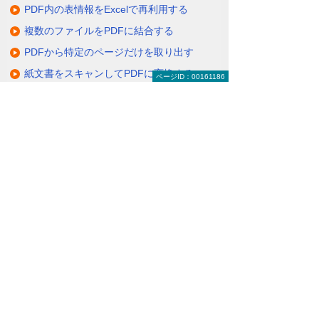
PDF内の表情報をExcelで再利用する
複数のファイルをPDFに結合する
PDFから特定のページだけを取り出す
紙文書をスキャンしてPDFに変換する
ページID：00161186
スキャン済み文書をPDFでテキストデータ
化する
PDFにヘッダーとフッターを追加する
PDFに透かしや背景を追加する
PDFにメモを貼り付ける
PDF内のテキストに修正指示を書き込む
大塚商会のPDF活用レシピ（TOPページ）
ナビゲーションメニュー
Adobe（アドビ）
最新ニュース