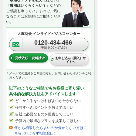
「
最適なソフトを教えてほしい
」
「
費用はいくらくらい？
」などの
ご相談も承っていますので、気に
なることはお気軽にご相談くださ
い。
大塚商会 インサイドビジネスセンター
0120-434-466
（平日 9:00～17:30）
見積依頼・資料請求
お申し込み（購入）サ
イトへ
＊メールでの連絡をご希望の方も、お問い合わせボタンをご利
用ください。
以下のようなご相談でもお客様に寄り添い、
具体的な解決方法をアドバイスします
どこから手をつければよいか分からない
検討すべきポイントを教えてほしい
自社に必要なものを提案してほしい
予算内で最適なプランを提案してほしい
何から相談したらよいのか分からない方はこ
ちら（ITよろず相談窓口）