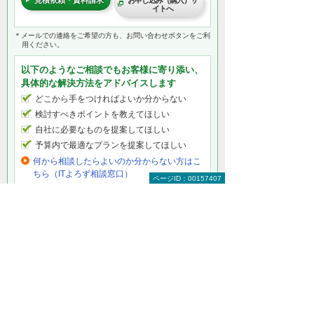
イトへ
＊メールでの連絡をご希望の方も、お問い合わせボタンをご利
用ください。
以下のようなご相談でもお客様に寄り添い、
具体的な解決方法をアドバイスします
どこから手をつければよいか分からない
検討すべきポイントを教えてほしい
自社に必要なものを提案してほしい
予算内で最適なプランを提案してほしい
何から相談したらよいのか分からない方はこ
ちら（ITよろず相談窓口）
ページID：00157407
大塚商会のPDF活用レシピ
Adobe AcrobatでPDFをもっと活用するヒン
トをほかにもたくさんご紹介しています。
PDFファイルを編集する
既存のテキストを編集する