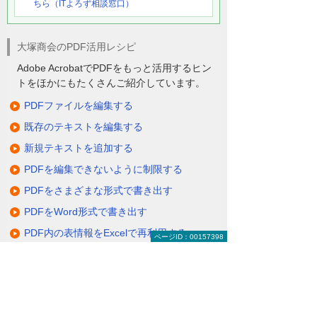
ちら（ITよろず相談窓口）
大塚商会のPDF活用レシピ
Adobe AcrobatでPDFをもっと活用するヒン
トをほかにもたくさんご紹介しています。
PDFファイルを編集する
既存のテキストを編集する
新規テキストを追加する
PDFを編集できないように制限する
PDFをさまざまな形式で書き出す
PDFをWord形式で書き出す
PDF内の表情報をExcelで再利用する
ページID：00157398
複数のファイルをPDFに結合する
PDFから特定のページだけを取り出す
紙文書をスキャンしてPDFに変換する