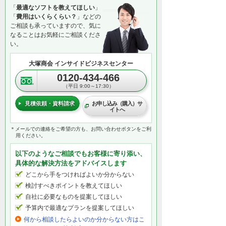
「
最適なソフトを教えてほしい
」
「
費用はいくらくらい？
」などの
ご相談も承っていますので、気に
なることはお気軽にご相談くださ
い。
大塚商会 インサイドビジネスセンター
0120-434-466
（平日 9:00～17:30）
見積依頼・資料請求
お申し込み（購入）サ
イトへ
＊メールでの連絡をご希望の方も、お問い合わせボタンをご利
用ください。
以下のようなご相談でもお客様に寄り添い、
具体的な解決方法をアドバイスします
どこから手をつければよいか分からない
検討すべきポイントを教えてほしい
自社に必要なものを提案してほしい
予算内で最適なプランを提案してほしい
何から相談したらよいのか分からない方はこ