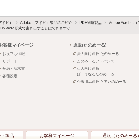
（アドビ）
Adobe（アドビ）製品のご紹介
PDF関連製品
Adobe Acro
DFをWord形式で書き出すことはできますか
お客様マイページ
通販(たのめーる)
お役立ち情報
法人向け通販 たのめーる
サポート
たのめーるアドバンス
契約・請求書
個人向け通販
ぱーそなるたのめーる
各種設定
介護用品通販 ケアたのめーる
ン・製品
お客様マイページ
通販（たのめーる