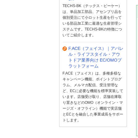
TECHS-BK（テックス・ビーケー）
は、単品加工部品、アセンブリ品を
個別受注にて小ロット生産を行って
いる部品加工業に最適な生産管理シ
ステムです。TECHS-BKの特徴につ
いてご紹介します。
F.ACE（フェイス）｜アパレ
ル・ライフスタイル・アウ
トドア業界向け EC/OMOプ
ラットフォーム
F.ACE（フェイス）は、多種多様な
キャンペーン機能、ポイントプログ
ラム、メルマガ配信、受注管理な
ど、ECに必要な機能を標準実装して
います。店舗受け取り、店舗在庫取
り置きなどのOMO（オンライン・マ
ージズ・オフライン）機能で実店舗
とECとを融合した事業成長をサポー
トします。