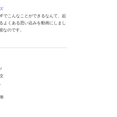
ズ
DFでこんなことができるなんて、起
するよくある思い込みを動画にしまし
能なのです。
が
文
、
単