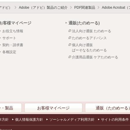
（アドビ）
Adobe（アドビ）製品のご紹介
PDF関連製品
Adobe Acro
お客様マイページ
通販(たのめーる)
お役立ち情報
法人向け通販 たのめーる
サポート
たのめーるアドバンス
契約・請求書
個人向け通販
ぱーそなるたのめーる
各種設定
介護用品通販 ケアたのめーる
ン・製品
お客様マイページ
通販（たのめーる
本方針
個人情報保護方針
ソーシャルメディア利用方針
サイトの利用条件