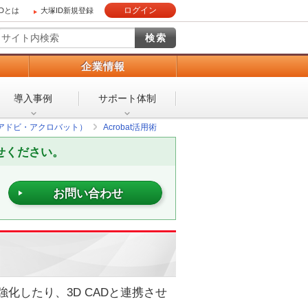
ログイン
IDとは
大塚ID新規登録
）
企業情報
導入事例
サポート体制
bat（アドビ・アクロバット）
Acrobat活用術
せください。
お問い合わせ
強化したり、3D CADと連携させ