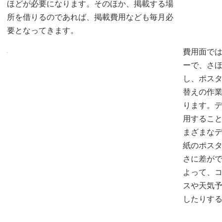
ほどが必要になります。そのほか、掲載する場
所を借りるのであれば、掲載費用なども毎月必
要となってきます。
費用面で
ーで、さ
し、ポス
替えの作
ります。
用するこ
まざまな
紙のポス
さに差が
よって、
スや天気
したりす