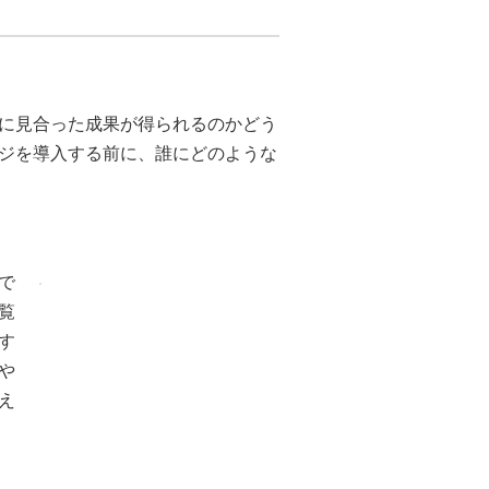
に見合った成果が得られるのかどう
ジを導入する前に、誰にどのような
で
覧
す
や
え