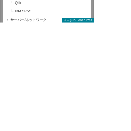
Qlik
IBM SPSS
サーバー/ネットワーク
ページID：00251701
グループウェア
情報セキュリティ
CAD関連コース
ヒューマンスキル関連コース
全コース一覧から探す
受講形式で探す教育コース
来場型コース
オンラインコース
動画配信コース