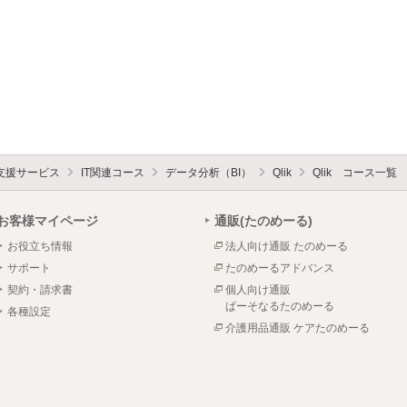
支援サービス
IT関連コース
データ分析（BI）
Qlik
Qlik コース一覧
お客様マイページ
通販(たのめーる)
お役立ち情報
法人向け通販 たのめーる
サポート
たのめーるアドバンス
契約・請求書
個人向け通販
ぱーそなるたのめーる
各種設定
介護用品通販 ケアたのめーる