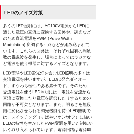
LEDのノイズ対策
多くのLED照明には、AC100V電源からLEDに
適した電圧の直流に変換する回路や、調光など
のため直流電源をPWM (Pulse Width
Modulation) 変調する回路などが組み込まれて
います。これらの回路は、それぞれ固有の周波
数の電磁波を発生し、場合によってはラジオな
ど電波を使う機器に対するノイズとなります。
LED電球やLED蛍光灯を含むLED照明の多くは
交流電源を使いますが、LEDは発光ダイオー
ド、すなわち極性のある素子です。そのため、
交流電源を使うLED照明には、電源を交流から
直流に変換したり電圧を調節したりするための
回路が不可欠となります。また、明るさを無段
階に変化させられる調光機能を持つLED照明で
は、スイッチング（すばやいオン/オフ）に強い
LEDの特性を生かしたPWM変調を用いた制御が
広く取り入れられています。電源回路は電源周