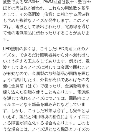
波数である50/60Hz、PWM回路は数十～数百Hz
ほどの周波数が使われ、これらの周波数を基準
として、その高調波（倍音）に相当する周波数
も含めた複雑なノイズが発生します。このノイ
ズは、電波として放出されたり、電源線を通じ
て他の電気製品に伝わったりすることがありま
す。
LED照明の多くは、こうしたLED周辺回路のノ
イズを、できるだけ照明器具から外へ漏れ出な
いよう抑える工夫をしてあります。例えば、電
波として出るノイズに対しては金属で囲むこと
が有効なので、金属製の放熱部品が回路を囲む
ように設計したり、外装が樹脂であればその内
側に金属箔（はく）で覆ったり、金属微粉末を
練り込んだ樹脂を使うこともあります。電源線
を通じて流れるノイズについては、回路内にフ
ィルターとなる部品を組み込むなどしていま
す。しかし、こうした対策は必ずしも完全とは
いえず、製品と利用環境の相性によりノイズに
よる障害が顕在化する場合もあります。このよ
うな場合には、ノイズ源となる機器とノイズの