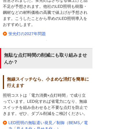
合意されました。蛍光灯はさらなる値上げと品
不足が予想されます。他社のLED照明も樹脂・
鋼材などの材料価格の高騰で値上げが予想され
ます。こうしたことから早めのLED照明導入を
おすすめします。
蛍光灯の2027年問題
無駄な点灯時間の削減にも取り組みませ
んか？
無線スイッチなら、小まめな消灯を簡単に
行えます
照明コストは「電力消費×点灯時間」で成り立
っています。LED化すれば省電力になり、無線
スイッチを組み合わせると不要な点灯を防止で
きます。ぜひ、ダブル削減をご検討ください。
LED照明の無駄遣い発見／制御（BEMS／電
力「見える化・見せる化」）