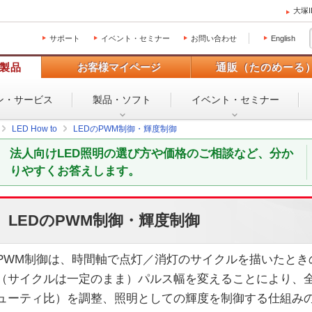
大塚
サポート
イベント・セミナー
お問い合わせ
English
製品
お客様マイページ
通販（たのめーる
ン・
サービス
製品・ソフト
イベント・
セミナー
LED How to
LEDのPWM制御・輝度制御
法人向けLED照明の選び方や価格のご相談など、分か
りやすくお答えします。
LEDのPWM制御・輝度制御
PWM制御は、時間軸で点灯／消灯のサイクルを描いたとき
（サイクルは一定のまま）パルス幅を変えることにより、
ューティ比）を調整、照明としての輝度を制御する仕組み