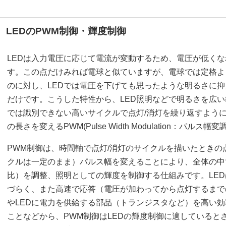
LEDのPWM制御・輝度制御
LEDは入力電圧に応じて電流が変動するため、電圧が低く
す。この点だけみれば電球と似ていますが、電球では定格よ
のに対し、LEDでは電圧を下げても思ったような明るさに
だけです。こうした特性から、LED照明などで明るさを広
では識別できない高いサイクルで点灯/消灯を繰り返すよう
の長さを変えるPWM(Pulse Width Modulation：パル
PWM制御は、時間軸で点灯/消灯のサイクルを描いたとき
クルは一定のまま）パルス幅を変えることにより、全体の中
比）を調整、照明としての輝度を制御する仕組みです。LE
づらく、また高速で応答（電圧が加わってから点灯するまで
やLEDに電力を供給する部品（トランジスタなど）を高い
ことなどから、PWM制御はLEDの輝度制御に適していると