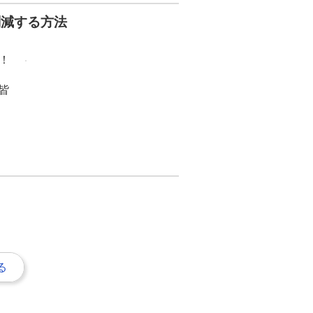
削減する方法
！
皆
る