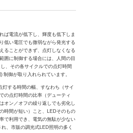
なれば電流が低下し、輝度も低下しま
り低い電圧でも微弱ながら発光する
抑えることができず、点灯しなくなる
い範囲に制御する場合には、人間の目
にし、その各サイクルでの点灯時間
ス幅変調) 制御が取り入れられています。
の点灯する時間の幅、すなわち（サイ
での点灯時間の比率（デューティ
Dはオン／オフの繰り返しでも劣化し
の時間が短い）こと、LEDそのもの
効率で利用でき、電気の無駄が少ない
され、市販の調光式LED照明の多く