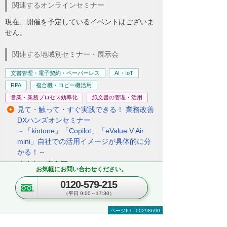
関連するオンラインセミナー
現在、開催を予定しているイベントはございま
せん。
関連する地域別セミナー・展示会
文書管理・電子契約・ペーパーレス
AI・IoT
RPA
複合機・コピー機活用
営業・業務プロセス効率化
紙文書の管理・活用
見て・触って・すぐ実践できる！ 業務改善
DXハンズオンセミナー
～「kintone」「Copilot」「eValue V Air
mini」自社での活用イメージが具体的に分
かる！～
東京都・豊島区
お気軽にお問い合わせください。
2026年 8月19日(水) 10:30～16:00
0120-579-215
（平日 9:00～17:30）
セキュリティ
複合機・コピー機活用
情報共有・会議システム
ページID：00298690
ネットワーク環境の構築・改善
業務データの活用