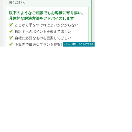
用ください。
以下のようなご相談でもお客様に寄り添い、
具体的な解決方法をアドバイスします
どこから手をつければよいか分からない
検討すべきポイントを教えてほしい
自社に必要なものを提案してほしい
予算内で最適なプランを提案してほしい
ページID：00147334
何から相談したらよいのか分からない方はこ
ちら（ITよろず相談窓口）
セキュリティをもっと知りたい
セキュリティトップ
インターネットの安全対策
パソコン・タブレットの安全対策
サーバーの安全対策
メールを安全に利用する
オフィス文書を安全に