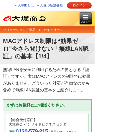
大塚IDとは
大塚ID新規登録
ログイン
メニュー
ソリューション・製品
セキュリティ
MACアドレス制限は“効果ゼ
ロ”今さら聞けない「無線LAN認
証」の基本【1/4】
無線LANを安全に利用するための要となる「認
証」ですが、実はMACアドレスの制限では効果
がありません。どういった対応が有効なのかも
含めて無線LAN認証の基本をご紹介します。
まずはお気軽にご相談ください。
【総合受付窓口】
大塚商会 インサイドビジネスセンター
0120-579-215
（平日 9:00～17:30）