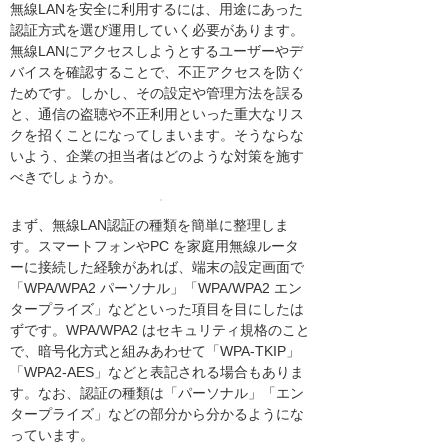
無線LANを安全に利用するには、用途にあった
認証方式を選び運用していく必要があります。
無線LANにアクセスしようとするユーザーやデ
バイスを確認することで、不正アクセスを防ぐ
ためです。しかし、その設定や管理方法を誤る
と、通信の盗聴や不正利用といった重大なリス
クを招くことになってしまいます。そうならな
いよう、企業の担当者はどのような対策を施す
べきでしょうか。
まず、無線LAN認証の種類を簡単に整理しま
す。スマートフォンやPC を家庭用無線ルータ
ーに接続した経験があれば、端末の設定画面で
「WPA/WPA2 パーソナル」「WPA/WPA2 エン
タープライズ」などといった項目を目にしたは
ずです。WPA/WPA2 はセキュリティ規格のこと
で、暗号化方式と組みあわせて「WPA-TKIP」
「WPA2-AES」などと表記される場合もありま
す。なお、認証の種類は「パーソナル」「エン
タープライズ」などの部分から分かるようにな
っています。