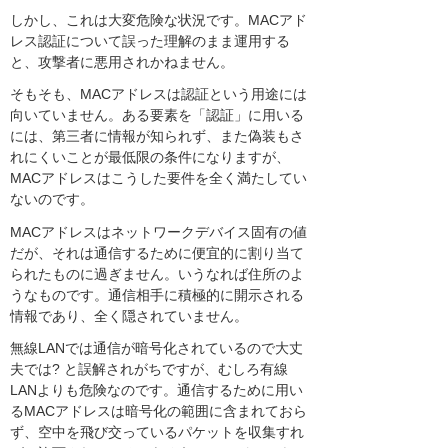
しかし、これは大変危険な状況です。MACアド
レス認証について誤った理解のまま運用する
と、攻撃者に悪用されかねません。
そもそも、MACアドレスは認証という用途には
向いていません。ある要素を「認証」に用いる
には、第三者に情報が知られず、また偽装もさ
れにくいことが最低限の条件になりますが、
MACアドレスはこうした要件を全く満たしてい
ないのです。
MACアドレスはネットワークデバイス固有の値
だが、それは通信するために便宜的に割り当て
られたものに過ぎません。いうなれば住所のよ
うなものです。通信相手に積極的に開示される
情報であり、全く隠されていません。
無線LANでは通信が暗号化されているので大丈
夫では? と誤解されがちですが、むしろ有線
LANよりも危険なのです。通信するために用い
るMACアドレスは暗号化の範囲に含まれておら
ず、空中を飛び交っているパケットを収集すれ