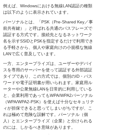
例えば、Windowsにおける無線LAN認証の種類
は以下のように表示されています。
パーソナルとは、「PSK（Pre-Shared Key／事
前共有鍵）」と呼ばれる共通のパスフレーズで
認証する方式です。接続先となるネットワーク
名を示すSSIDとPSKを指定するだけで利用でき
る手軽さから、個人や家庭向けの小規模な無線
LANで広く普及しています。
一方、エンタープライズは、ユーザーやデバイ
スを専用のサーバーを使って認証する外部認証
タイプであり、この方式では、個別のID・パス
ワードや電子証明書が用いられます。家庭用ル
ーターや公衆無線LANを日常的に利用している
と、企業利用であってもWPA/WPA2パーソナル
（WPA/WPA2-PSK）を使えば十分なセキュリテ
ィが担保できると思ってしまいがちですが、こ
れは極めて危険な誤解です。パーソナル（個
人）とエンタープライズ（企業）と分けられる
のには、しかるべき意味があります。