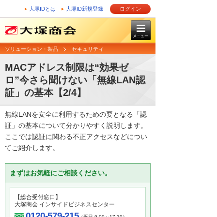
大塚IDとは
大塚ID新規登録
ログイン
メニュー
ソリューション・製品
セキュリティ
MACアドレス制限は“効果ゼ
ロ”今さら聞けない「無線LAN認
証」の基本【2/4】
無線LANを安全に利用するための要となる「認
証」の基本について分かりやすく説明します。
ここでは認証に関わる不正アクセスなどについ
てご紹介します。
まずはお気軽にご相談ください。
【総合受付窓口】
大塚商会 インサイドビジネスセンター
0120-579-215
（平日 9:00～17:30）