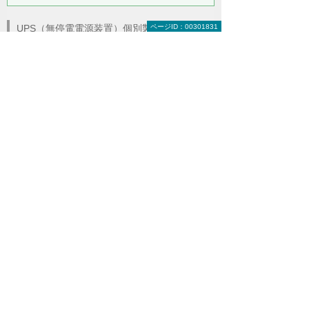
ページID：00301831
UPS（無停電電源装置）個別製品
ラインインタラクティブ方式の製品一覧
一般的なオフィスにおいてPCやサーバーなどの電子
機器を保護するための製品です。
常時インバーター給電方式の製品一覧
電源が不安定になり瞬断が発生することが許されな
い場合などに用いる製品です。
その他の解決策
インターネットデータセンター（iDC）
キャンペーン
ナビゲーションメニュー
ソリューション・サービス