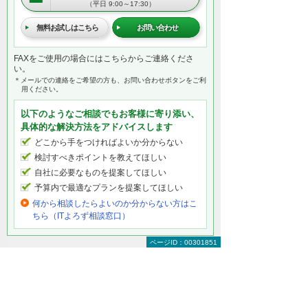
（平日 9:00～17:30）
無料お試しはこちら
お問い合わせ
FAXをご使用の場合にはこちらからご連絡くださ
い。
＊メールでの連絡をご希望の方も、お問い合わせボタンをご利
用ください。
以下のようなご相談でもお客様に寄り添い、
具体的な解決方法をアドバイスします
どこから手をつければよいか分からない
検討すべきポイントを教えてほしい
自社に必要なものを提案してほしい
予算内で最適なプランを提案してほしい
何から相談したらよいのか分からない方はこ
ちら（ITよろず相談窓口）
ページID：00301851
BCP策定のための具体的なソリューション・
製品
どこでもコネクト
安全・快適なプライベートクラウド環境を安価・手