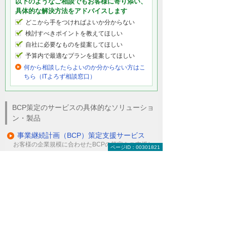
以下のようなご相談でもお客様に寄り添い、
具体的な解決方法をアドバイスします
どこから手をつければよいか分からない
検討すべきポイントを教えてほしい
自社に必要なものを提案してほしい
予算内で最適なプランを提案してほしい
何から相談したらよいのか分からない方はこ
ちら（ITよろず相談窓口）
BCP策定のサービスの具体的なソリューショ
ン・製品
事業継続計画（BCP）策定支援サービス
お客様の企業規模に合わせたBCPの策定をご支援し
ページID：00301821
ます。
その他の解決策
UPS（無停電電源装置）
データ・ファイル復旧／復元サービス
バックアップ（サーバーの安全対策）