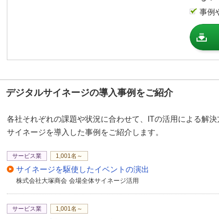
PowerPointをご利
事例
とができるのも魅力の一
例えば、こちらの「一覧
戻るリンクが設定されて
このように一覧画面が表
同じように「HOMEに
デジタルサイネージの導入事例をご紹介
ようにメニュー画面が表
各社それぞれの課題や状況に合わせて、ITの活用による解
さらにこちら、一番下に
サイネージを導入した事例をご紹介します。
タップすると、このよう
タルサイネージの画面が
サービス業
1,001名～
サイネージを駆使したイベントの演出
いかがだったでしょうか
株式会社大塚商会 会場全体サイネージ活用
サイネージを簡単に運用
のご紹介でした。
サービス業
1,001名～