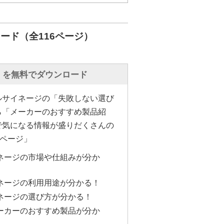
こちらにある「デジサイン」タッ
のサイネージの画面にタッチする
ード（全116ページ）
チコンテンツを表示することがで
す。
」を無料でダウンロード
ニュー画面の中から「会社からの
みましょう。こちらをタップして
ルサイネージの「失敗しない選び
が表示されます。
ら「メーカーのおすすめ製品紹
で気になる情報が盛りだくさんの
上のメニューをタップしてみたい
6ページ」
すとこのようにお知らせの詳細画
ネージの市場や仕組みが分か
いているコンテンツは、
ネージの利用用途が分かる！
パーリンク機能を使用して作成された
ネージの選び方が分かる！
ます。
ーカーのおすすめ製品が分か