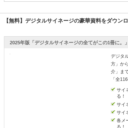
本日、ご覧いただきます
チサイネージは、こちら
【無料】デジタルサイネージの豪華資料をダウンロ
ことで、このようにタッ
きるようになっておりま
2025年版「デジタルサイネージの全てがこの1冊に。
例えば、こちらにあるメ
お知らせ」をタップして
デジタ
みますとお知らせの一覧
方」か
介」ま
さらに、この中から一番
「全11
と思います。タップしま
面が表示されました。
サイ
る！
実はこちらでご覧いただ
サイ
PowerPointのハイ
サイ
PDFデータとなっており
各メ
る！