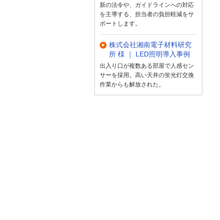
新の法令や、ガイドラインへの対応
を主導する、担当者の負担軽減をサ
ポートします。
株式会社湘南電子材料研究
所 様 ｜ LED照明導入事例
出入り口が複数ある部屋で人感セン
サーを採用。高い天井の蛍光灯交換
作業からも解放された。