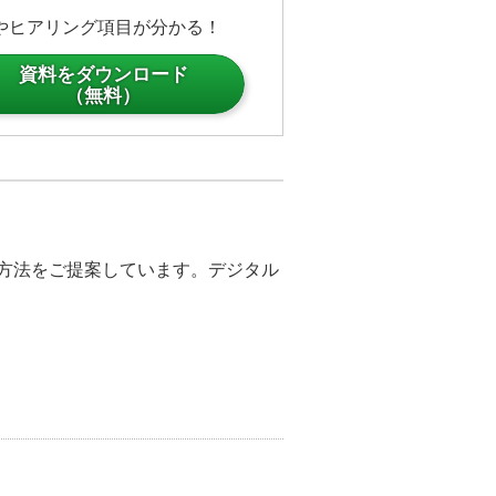
用できる方であれば、手軽に作成するこ
やヒアリング項目が分かる！
つです。
資料をダウンロード
に戻る」ボタンには、一覧画面に
（無料）
おります。
示されました。
戻る」ボタンをタップすると、この
示されます。
決方法をご提案しています。デジタル
ある「再生画面に戻る」ボタンを
に一番最初にご覧いただいたデジ
表示されます。
。このようにタッチ型のデジタル
することができる「デジサイン」