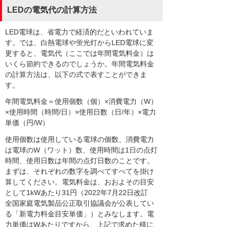
LEDの電気代の計算方法
LED電球は、省電力で経済的だといわれていま
す。では、白熱電球や蛍光灯からLED電球に変
更すると、電気代（ここでは年間電気料金）は
いくら節約できるのでしょうか。年間電気料金
の計算方法は、以下の式で表すことができま
す。
年間電気料金＝使用個数（個）×消費電力（W）
×使用時間（時間/日）×使用日数（日/年）×電力
単価（円/W）
使用個数は使用している電球の個数、消費電力
は電球のW（ワット）数、使用時間は1日の点灯
時間、使用日数は年間の点灯日数のことです。
まずは、それぞれの数字を調べてすべてを掛け
算してください。電気料金は、おおよその目安
として1kWあたり31円（2022年7月22日改訂
全国家庭電気製品公正取引協議会が公表してい
る「新電力料金目安単価」）とみなします。電
力単価はWあたりですから、上記で求めた積に