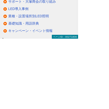
サポート・大塚商会の取り組み
LED導入事例
業種・設置場所別LED照明
基礎知識・用語辞典
キャンペーン・イベント情報
ページID：00271806
キャンペーン
関連するソリューション・製品
無駄と無理のない電力コスト対策
（BEMS／電力「見える化・見せる化」）
ナビゲーションメニュー
LED照明