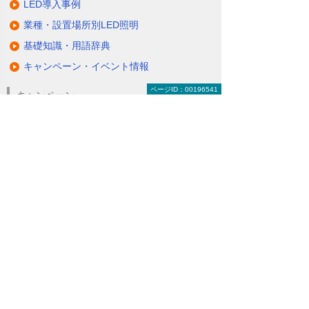
LED導入事例
業種・設置場所別LED照明
基礎知識・用語辞典
キャンペーン・イベント情報
ページID：00196541
キャンペーン
関連するソリューション・製品
無駄と無理のない電力コスト対策
（BEMS／電力「見える化・見せる化」）
ナビゲーションメニュー
LED照明
蛍光灯の2027年問題