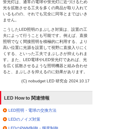
蛍光灯は、通常の電球や蛍光灯に近づけるため
光を拡散させる工夫を多くの商品が取り入れて
いるものの、それでも完全に同等とまではいき
ません。
こうしたLED照明のまぶしさ対策は、設置の工
夫によって行うことも可能です。例えば、直接
照明でなく間接照明を積極的に利用する、より
高い位置に光源を設置して視野に直接入りにく
くする、といった工夫でまぶしさが抑えられま
す。また、LED電球やLED蛍光灯であれば、光
を広く拡散させるような照明機器と組み合わせ
ると、まぶしさを抑えるのに効果があります。
(C) nobudget LED 研究会 2024.10.17
LED How to 関連情報
LED照明・電球の交換方法
LEDのノイズ対策
LEDのPWM制御・輝度制御