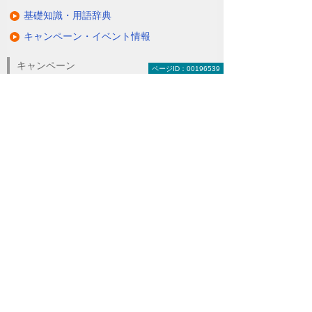
基礎知識・用語辞典
キャンペーン・イベント情報
キャンペーン
ページID：00196539
関連するソリューション・製品
無駄と無理のない電力コスト対策
（BEMS／電力「見える化・見せる化」）
ナビゲーションメニュー
LED照明
蛍光灯の2027年問題
ダブルでBCP対策