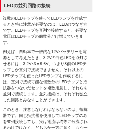
LEDの並列回路の接続
複数のLEDチップを使ってLEDランプを作成す
るとき特に注意が必要なのは、LEDのつなぎ方
です。LEDチップを直列で接続すると、必要な
電圧はLEDチップの個数分だけ増えていきま
す。
例えば、自動車で一般的な12Vバッテリーを電
源として考えたとき、3.2Vの白色LEDを点灯さ
せるには、3.2V×3＝9.6V、つまり3個のLEDチ
ップしか直列で接続できません。それ以上の
LEDチップを使ったLEDランプを作成するに
は、直列で接続可能な個数分のLEDチップと抵
抗器をつないだセットを複数用意し、それらを
並列で接続します。並列接続は、それぞれ独立
した回路とみなすことができます。
このとき、注意しなければならないのは、抵抗
器です。同じ抵抗器を使用してLEDチップのみ
を並列接続しても、実は電流は均等に分流され
るわけではなく、どちらか一方に多く、もう一