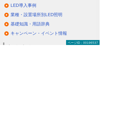
LED導入事例
業種・設置場所別LED照明
基礎知識・用語辞典
キャンペーン・イベント情報
ページID：00196537
キャンペーン
関連するソリューション・製品
無駄と無理のない電力コスト対策
（BEMS／電力「見える化・見せる化」）
ナビゲーションメニュー
LED照明
蛍光灯の2027年問題