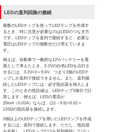
LEDの直列回路の接続
複数のLEDチップを使ってLEDランプを作成す
るとき、特に注意が必要なのはLEDのつなぎ方
です。LEDチップを直列で接続すると、必要な
電圧はLEDチップの個数分だけ増えていきま
す。
例えば、自動車で一般的な12Vバッテリーを電
源として考えたとき、3.2Vの白色LEDを点灯さ
せるには、3.2V×3＝9.6V、つまり3個のLEDチ
ップしか直列で接続できません。また、直列接
続したLEDチップには、必ず抵抗器を挿入しま
す。このときの抵抗値は、LEDチップ3個分で計
算します。例えば、LEDの電流が
20mA（0.02A）ならば、(12－9.6)÷0.02＝
120Ωの抵抗器を接続します。
3個以上のLEDチップを用いたLEDランプを作成
するには、並列で接続します。ただし、抵抗器
を共有し、LEDチップだけを並列接続してはい