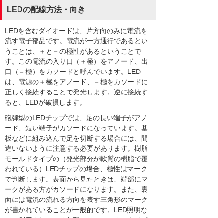
LEDの配線方法・向き
LEDを含むダイオードは、片方向のみに電流を
流す電子部品です。電流が一方通行であるとい
うことは、＋と－の極性があるということで
す。この電流の入り口（＋極）をアノード、出
口（－極）をカソードと呼んでいます。LED
は、電源の＋極をアノード、－極をカソードに
正しく接続することで発光します。逆に接続す
ると、LEDが破損します。
砲弾型のLEDチップでは、足の長い端子がアノ
ード、短い端子がカソードになっています。基
板などに組み込んで足を切断する場合には、間
違いないように注意する必要があります。樹脂
モールドタイプの（発光部分が軟質の樹脂で覆
われている）LEDチップの場合、極性はマーク
で判断します。表面から見たときは、端部にマ
ークがある方がカソードになります。また、裏
面には電流の流れる方向を表す三角形のマーク
が書かれていることが一般的です。LED照明な