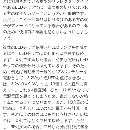
どに利用されている角型のリフレクタータイプ
であるLEDチップでは、四つ角の切り欠けがあ
る方の端子がカソードというのが一般的です。
ただし、ごく一部製品は切り欠けのある方の端
子がアノードになっている場合があるので、念
のために使用前の確認を怠らないようにしまし
ょう。
複数のLEDチップを用いたLEDランプを作成す
る場合、LEDチップは直列または並列で接続し
ます。直列で接続した場合、必要な電圧はLED
チップの個数分だけ増えていきます。そのた
め、例えば自動車で一般的な12Vバッテリーを
電源として、3.2Vの白色LEDを点灯させるに
は、3.2V×3＝9.6V、つまり3個までの直列に抑
えます。これを4個直列すると、12.8Vとなって
電源電圧を超えてしまうため、点灯しないか暗
く点灯することになります。また、抵抗器の抵
抗値は、直列したLEDの合計電圧から計算しま
す。それ以上の数のLEDを同じ点灯させたい場
合は、直列ではなく並列で接続します。ただ
し、並列接続の場合、並列した分だけ抵抗器を