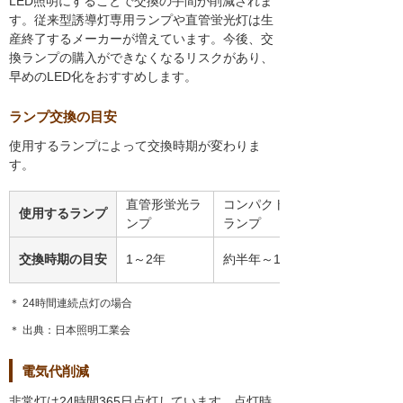
LED照明にすることで交換の手間が削減されま
す。従来型誘導灯専用ランプや直管蛍光灯は生
産終了するメーカーが増えています。今後、交
換ランプの購入ができなくなるリスクがあり、
早めのLED化をおすすめします。
ランプ交換の目安
使用するランプによって交換時期が変わりま
す。
直管形蛍光ラ
コンパクト形蛍光
使用するランプ
ンプ
ランプ
交換時期の目安
1～2年
約半年～1年
＊ 24時間連続点灯の場合
＊ 出典：日本照明工業会
電気代削減
非常灯は24時間365日点灯しています。点灯時