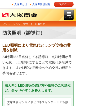
大塚IDとは
大塚ID新規登録
ログイン
メニュー
ソリューション・製品
LED照明
防災照明（誘導灯）
LED照明により電気代とランプ交換の費
用を削減
24時間365日点灯してる誘導灯。点灯時間が長
いため、LED照明にすることで電気代を削減で
きます。またLEDは長寿命のため交換の費用と
手間も省けます。
法人向けLED照明の選び方や価格のご相談な
ど、分かりやすくお答えします。
大塚商会 インサイドビジネスセンター LED相談
室