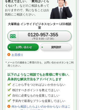
を教えてほしい
」「
費用はいくら
くらい？
」などのご相談も承って
おりますので、気になることはお
気軽にご相談ください。
大塚商会 インサイドビジネスセンター LED相談
室
0120-957-355
（平日 9:00～17:30）
お問い合わせ
資料請求
お見積り
＊メールでの連絡をご希望の方も、お問い合わせボタンをご利
用ください。
以下のようなご相談でもお客様に寄り添い、
具体的な解決方法をアドバイスします
どこから手をつければよいか分からない
検討すべきポイントを教えてほしい
自社に必要なものを提案してほしい
予算内で最適なプランを提案してほしい
何から相談したらよいのか分からない方はこ