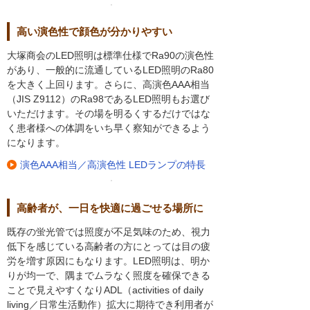
高い演色性で顔色が分かりやすい
大塚商会のLED照明は標準仕様でRa90の演色性
があり、一般的に流通しているLED照明のRa80
を大きく上回ります。さらに、高演色AAA相当
（JIS Z9112）のRa98であるLED照明もお選び
いただけます。その場を明るくするだけではな
く患者様への体調をいち早く察知ができるよう
になります。
演色AAA相当／高演色性 LEDランプの特長
高齢者が、一日を快適に過ごせる場所に
既存の蛍光管では照度が不足気味のため、視力
低下を感じている高齢者の方にとっては目の疲
労を増す原因にもなります。LED照明は、明か
りが均一で、隅までムラなく照度を確保できる
ことで見えやすくなりADL（activities of daily
living／日常生活動作）拡大に期待でき利用者が