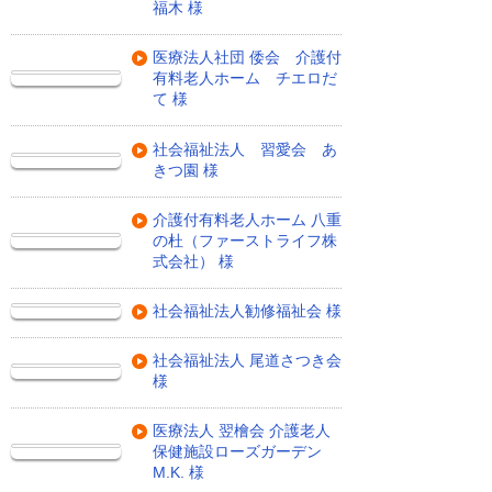
福木 様
医療法人社団 倭会 介護付
有料老人ホーム チエロだ
て 様
社会福祉法人 習愛会 あ
きつ園 様
介護付有料老人ホーム 八重
の杜（ファーストライフ株
式会社） 様
社会福祉法人勧修福祉会 様
社会福祉法人 尾道さつき会
様
医療法人 翌檜会 介護老人
保健施設ローズガーデン
M.K. 様