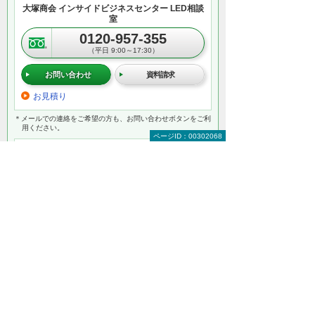
大塚商会 インサイドビジネスセンター LED相談
室
0120-957-355
（平日 9:00～17:30）
お問い合わせ
資料請求
お見積り
＊メールでの連絡をご希望の方も、お問い合わせボタンをご利
用ください。
ページID：00302068
以下のようなご相談でもお客様に寄り添い、
具体的な解決方法をアドバイスします
どこから手をつければよいか分からない
検討すべきポイントを教えてほしい
自社に必要なものを提案してほしい
予算内で最適なプランを提案してほしい
何から相談したらよいのか分からない方はこ
ちら（ITよろず相談窓口）
法人向けLED照明をもっと知りたい